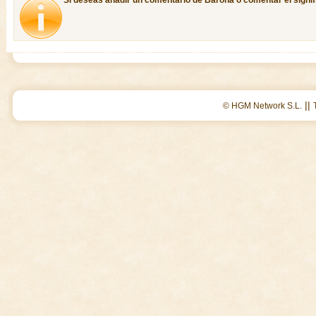
Si deseas añadir un comentario de Barona o comentar el signif
||
© HGM Network S.L.