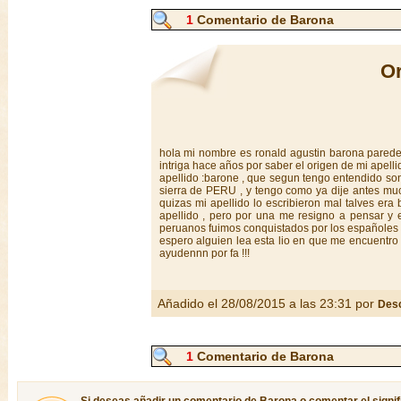
1
Comentario de Barona
Or
hola mi nombre es ronald agustin barona parede
intriga hace años por saber el origen de mi apell
apellido :barone , que segun tengo entendido son 
sierra de PERU , y tengo como ya dije antes muc
quizas mi apellido lo escribieron mal talves er
apellido , pero por una me resigno a pensar y 
peruanos fuimos conquistados por los españoles y 
espero alguien lea esta lio en que me encuentro
ayudennn por fa !!!
Añadido el 28/08/2015 a las 23:31 por
Des
1
Comentario de Barona