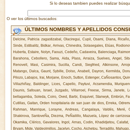
Si lo deseas tambien puedes realizar búsq
O ver los últimos buscados:
ÚLTIMOS NOMBRES Y APELLIDOS CON
Delcine
,
Patricia zagastizabal
,
Olaciregui
,
Cupil
,
Osami
,
Diana
,
Ricaño
Sinde
,
Estibalitz
,
Bidkar
,
Arrivas
,
Chinestra
,
Solasegales
,
Elúas
,
Rodiono
Huberta
,
Estaire
,
Nolyn
,
Faouzi
,
Cedeño
,
Cadaveira
,
Balenciaga
,
Raimo
Barahona
,
Cebollero
,
Sama
,
Aida
,
Plass
,
Arraiza
,
Suelves
,
Angel
,
Sib
Renovell
,
Masi
,
Casimira
,
Sucilla
,
Candi
,
Siegfried
,
Atkinsone
,
Arroj
Matango
,
Dalca
,
Gaunt
,
Sybille
,
Dolso
,
Anabell
,
Dayron
,
Kermilda
,
Dona
Pilozo
,
Labajos
,
Irai
,
Morjane
,
Enoch
,
Sutton
,
Estenger
,
CaÑosantos
,
Quir
Villazhiñay
,
Baldinger
,
Lices
,
Capello
,
Paytuvi
,
Arzamendia
,
Muriguen
Daunis
,
Safouan
,
Israel
,
Juzgado
,
Villarroel
,
Freese
,
Sirma
,
Janete
,
L
bellagamba
,
Soleda
,
Coiro
,
Oved
,
Barbi
,
Esquivel
,
Stanwyk
,
Embrún
,
Fa
Cutillas
,
Gaitan
,
Orden hospitalaria de san juan de dios
,
Erreka
,
Odrem
Rahman
,
Manrique
,
Lorayne
,
Andreas
,
Cangalaya
,
Valdés
,
Meré
,
O
Shakirova
,
SantoveÑa
,
Diezma
,
PeÑailillo
,
Mazuela
,
López de carrizos
Okamika
,
Clérico
,
Gavalores
,
Ingol
,
Arnas
,
Codin
,
Khadidjetou
,
Calafat
Bryam
,
Mide
,
Valdeolmillos
,
Jacelyn
,
Cocho
,
Aichetou
,
Terradillo
,
Mahugo