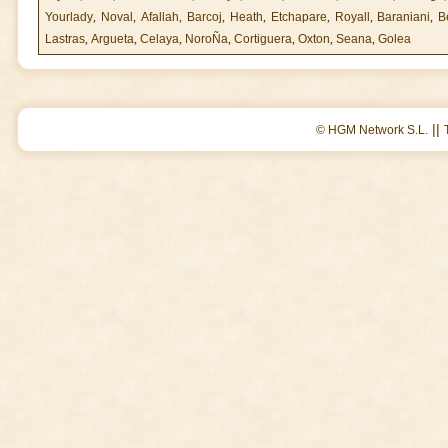
Yourlady
,
Noval
,
Afallah
,
Barcoj
,
Heath
,
Etchapare
,
Royall
,
Baraniani
,
B
Lastras
,
Argueta
,
Celaya
,
NoroÑa
,
Cortiguera
,
Oxton
,
Seana
,
Golea
||
© HGM Network S.L.