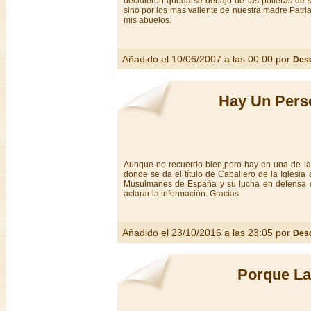
decidieron quedarse debajo de las polleras de 
sino por los mas valiente de nuestra madre Patr
mis abuelos.
Añadido el 10/06/2007 a las 00:00 por
Des
Hay Un Pers
Aunque no recuerdo bien,pero hay en una de las
donde se da el título de Caballero de la Iglesia
Musulmanes de España y su lucha en defensa de 
aclarar la información. Gracias
Añadido el 23/10/2016 a las 23:05 por
Des
Porque La