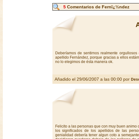
5
Comentarios de Fernï¿½ndez
Deberíamos de sentirnos realmente orgullosos 
apellido Fernández, porque gracias a ellos estám
no lo elegimos de ésta manera ok.
Añadido el 29/06/2007 a las 00:00 por
Des
Felicito a las personas que con muy buen animo d
los significados de los apellidos de las pers
genialidad debería tener algun coto a semejante