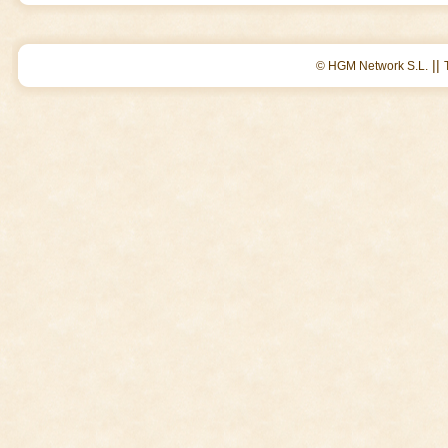
||
© HGM Network S.L.