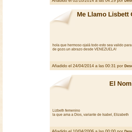
Añadido el 02/10/2014 a las 04:29 por
Des
Me Llamo Lisbett 
hola que hermoso ojalá todo esto sea valido para
de gozo.un abrazo desde VENEZUELA!
Añadido el 24/04/2014 a las 00:31 por
Des
El Nom
Lizbeth femenino
la que ama a Dios, variante de Isabel, Elizabeth
Añadido el 10/04/2006 a las 00:00 por
Des