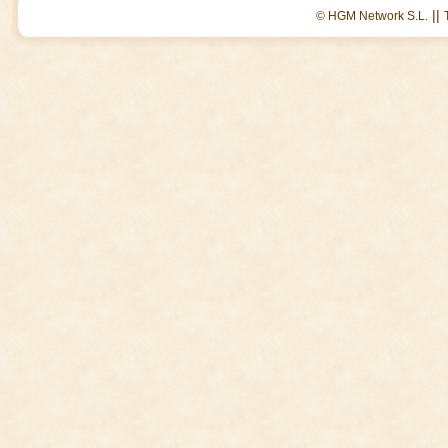
||
© HGM Network S.L.