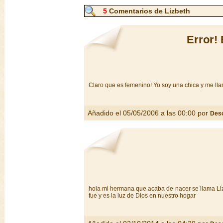
5
Comentarios de Lizbeth
Error!
Claro que es femenino! Yo soy una chica y me llam
Añadido el 05/05/2006 a las 00:00 por
Des
hola mi hermana que acaba de nacer se llama Lizb
fue y es la luz de Dios en nuestro hogar