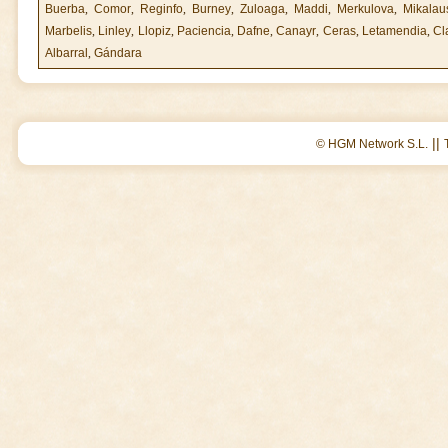
Buerba
,
Comor
,
Reginfo
,
Burney
,
Zuloaga
,
Maddi
,
Merkulova
,
Mikalau
Marbelis
,
Linley
,
Llopiz
,
Paciencia
,
Dafne
,
Canayr
,
Ceras
,
Letamendia
,
Cl
Albarral
,
Gándara
||
© HGM Network S.L.