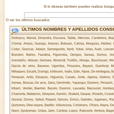
Si lo deseas tambien puedes realizar búsq
O ver los últimos buscados:
ÚLTIMOS NOMBRES Y APELLIDOS CON
Dolhascu
,
Marsal
,
Elisandra
,
Ducuara
,
Tabita
,
Atencias
,
Candelera
,
Boj
Chimal
,
Amara
,
Guanga
,
Induran
,
Botusan
,
Cahisa
,
Murguizu
,
Aitziber
,
Codyr
,
Gazocar
,
Adalyn
,
Sansegundo
,
Ilanit
,
Yubal
,
Arias
,
Avah
,
Lescan
Brandon
,
Batres
,
Faustina
,
Figueroba
,
Oengus
,
Sarasa
,
Sorrius
,
Ara
Avendaño
,
Velesar
,
Genivee
,
Woolcott
,
Troitiño
,
Abregu
,
Bouchouari
,
Wei
García de olmo
,
Bacener
,
Ugarritza
,
Prisuelos
,
Bayarri
,
Guerforat
,
M
Millaqueo
,
Escarti
,
D'arrigo
,
Ichtiouen
,
Ivailo
,
Edin
,
Alpoe
,
De minteguia
,
B
Perejuan
,
Ardiz
,
Elexpuru
,
Higueras
,
Casalo
,
Jonte
,
Agema
,
Gisleno
,
S
Asmae
,
Illescas
,
De arce
,
Zaira
,
Gernhofer
,
Yupangui
,
Gismero
,
Pessach
Iribarri
,
Verdiel
,
Baerbel
,
Bacelo
,
Davicini
,
Lausada
,
Macouzet
,
Hontan
Chamorta
,
Matatoros
,
Etxepare
,
Gamón
,
Shaked
,
Gaspar
,
Rosello
,
Cosob
Ouissal
,
Dorrey
,
Vallart
,
Raquel
,
Sances
,
Enrico
,
Galisteo
,
Juganaru
,
Ras
Quinones
,
Dibe wayne
,
Badillo
,
Villaviciosa
,
Colobrans
,
O'hara
,
Nayra
,
Os
Nann
,
Syuleyman
,
Urdax
,
Jaén
,
Cardew
,
Lopez
,
Rakosnik
,
Ventura
,
Bage