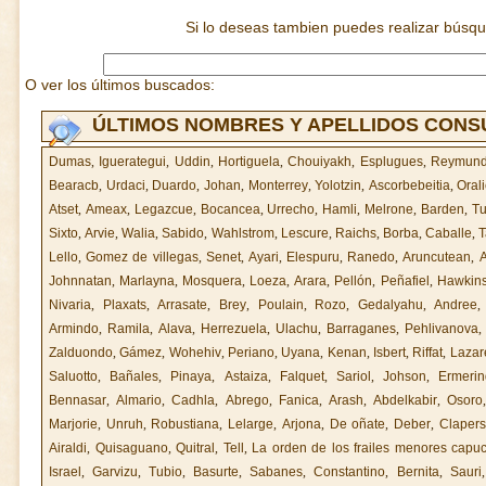
Si lo deseas tambien puedes realizar búsq
O ver los últimos buscados:
ÚLTIMOS NOMBRES Y APELLIDOS CON
Dumas
,
Iguerategui
,
Uddin
,
Hortiguela
,
Chouiyakh
,
Esplugues
,
Reymun
Bearacb
,
Urdaci
,
Duardo
,
Johan
,
Monterrey
,
Yolotzin
,
Ascorbebeitia
,
Oral
Atset
,
Ameax
,
Legazcue
,
Bocancea
,
Urrecho
,
Hamli
,
Melrone
,
Barden
,
Tu
Sixto
,
Arvie
,
Walia
,
Sabido
,
Wahlstrom
,
Lescure
,
Raichs
,
Borba
,
Caballe
,
T
Lello
,
Gomez de villegas
,
Senet
,
Ayari
,
Elespuru
,
Ranedo
,
Aruncutean
,
A
Johnnatan
,
Marlayna
,
Mosquera
,
Loeza
,
Arara
,
Pellón
,
Peñafiel
,
Hawkin
Nivaria
,
Plaxats
,
Arrasate
,
Brey
,
Poulain
,
Rozo
,
Gedalyahu
,
Andree
Armindo
,
Ramila
,
Alava
,
Herrezuela
,
Ulachu
,
Barraganes
,
Pehlivanova
Zalduondo
,
Gámez
,
Wohehiv
,
Periano
,
Uyana
,
Kenan
,
Isbert
,
Riffat
,
Lazar
Saluotto
,
Bañales
,
Pinaya
,
Astaiza
,
Falquet
,
Sariol
,
Johson
,
Ermeri
Bennasar
,
Almario
,
Cadhla
,
Abrego
,
Fanica
,
Arash
,
Abdelkabir
,
Osoro
Marjorie
,
Unruh
,
Robustiana
,
Lelarge
,
Arjona
,
De oñate
,
Deber
,
Clapers
Airaldi
,
Quisaguano
,
Quitral
,
Tell
,
La orden de los frailes menores capu
Israel
,
Garvizu
,
Tubio
,
Basurte
,
Sabanes
,
Constantino
,
Bernita
,
Sauri