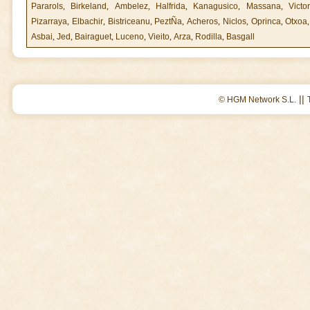
Pararols
,
Birkeland
,
Ambelez
,
Halfrida
,
Kanagusico
,
Massana
,
Victo
Pizarraya
,
Elbachir
,
Bistriceanu
,
PeztÑa
,
Acheros
,
Niclos
,
Oprinca
,
Otxoa
Asbai
,
Jed
,
Bairaguet
,
Luceno
,
Vieito
,
Arza
,
Rodilla
,
Basgall
||
© HGM Network S.L.