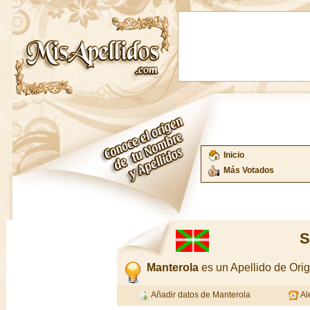
Inicio
Más Votados
S
Manterola
es un Apellido de Or
Añadir datos de Manterola
Al