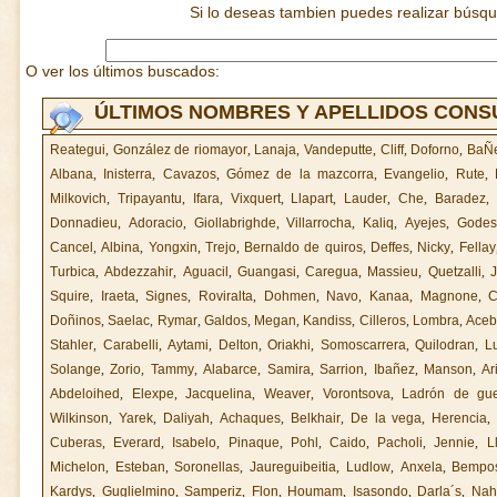
Si lo deseas tambien puedes realizar búsq
O ver los últimos buscados:
ÚLTIMOS NOMBRES Y APELLIDOS CON
Reategui
,
González de riomayor
,
Lanaja
,
Vandeputte
,
Cliff
,
Doforno
,
BaÑe
Albana
,
Inisterra
,
Cavazos
,
Gómez de la mazcorra
,
Evangelio
,
Rute
,
Milkovich
,
Tripayantu
,
Ifara
,
Vixquert
,
Llapart
,
Lauder
,
Che
,
Baradez
,
Donnadieu
,
Adoracio
,
Giollabrighde
,
Villarrocha
,
Kaliq
,
Ayejes
,
Godes
Cancel
,
Albina
,
Yongxin
,
Trejo
,
Bernaldo de quiros
,
Deffes
,
Nicky
,
Fellay
Turbica
,
Abdezzahir
,
Aguacil
,
Guangasi
,
Caregua
,
Massieu
,
Quetzalli
,
Squire
,
Iraeta
,
Signes
,
Roviralta
,
Dohmen
,
Navo
,
Kanaa
,
Magnone
,
C
Doñinos
,
Saelac
,
Rymar
,
Galdos
,
Megan
,
Kandiss
,
Cilleros
,
Lombra
,
Aceb
Stahler
,
Carabelli
,
Aytami
,
Delton
,
Oriakhi
,
Somoscarrera
,
Quilodran
,
L
Solange
,
Zorio
,
Tammy
,
Alabarce
,
Samira
,
Sarrion
,
Ibañez
,
Manson
,
Ar
Abdeloihed
,
Elexpe
,
Jacquelina
,
Weaver
,
Vorontsova
,
Ladrón de gu
Wilkinson
,
Yarek
,
Daliyah
,
Achaques
,
Belkhair
,
De la vega
,
Herencia
Cuberas
,
Everard
,
Isabelo
,
Pinaque
,
Pohl
,
Caido
,
Pacholi
,
Jennie
,
L
Michelon
,
Esteban
,
Soronellas
,
Jaureguibeitia
,
Ludlow
,
Anxela
,
Bempo
Kardys
,
Guglielmino
,
Samperiz
,
Flon
,
Houmam
,
Isasondo
,
Darla´s
,
Nah