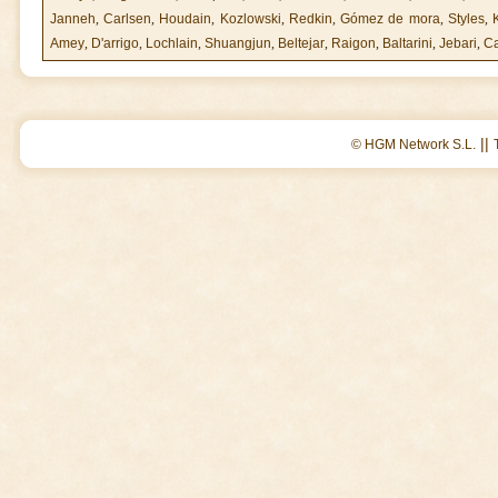
Janneh
,
Carlsen
,
Houdain
,
Kozlowski
,
Redkin
,
Gómez de mora
,
Styles
,
K
Amey
,
D'arrigo
,
Lochlain
,
Shuangjun
,
Beltejar
,
Raigon
,
Baltarini
,
Jebari
,
C
||
© HGM Network S.L.