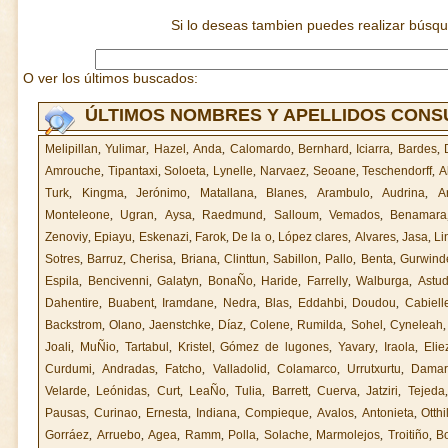
Si lo deseas tambien puedes realizar búsq
O ver los últimos buscados:
ÚLTIMOS NOMBRES Y APELLIDOS CON
Melipillan
,
Yulimar
,
Hazel
,
Anda
,
Calomardo
,
Bernhard
,
Iciarra
,
Bardes
,
Amrouche
,
Tipantaxi
,
Soloeta
,
Lynelle
,
Narvaez
,
Seoane
,
Teschendorff
,
A
Turk
,
Kingma
,
Jerónimo
,
Matallana
,
Blanes
,
Arambulo
,
Audrina
,
A
Monteleone
,
Ugran
,
Aysa
,
Raedmund
,
Salloum
,
Vemados
,
Benamara
Zenoviy
,
Epiayu
,
Eskenazi
,
Farok
,
De la o
,
López clares
,
Alvares
,
Jasa
,
Li
Sotres
,
Barruz
,
Cherisa
,
Briana
,
Clinttun
,
Sabillon
,
Pallo
,
Benta
,
Gurwind
Espila
,
Bencivenni
,
Galatyn
,
BonaÑo
,
Haride
,
Farrelly
,
Walburga
,
Astud
Dahentire
,
Buabent
,
Iramdane
,
Nedra
,
Blas
,
Eddahbi
,
Doudou
,
Cabiell
Backstrom
,
Olano
,
Jaenstchke
,
Díaz
,
Colene
,
Rumilda
,
Sohel
,
Cyneleah
Joali
,
MuÑio
,
Tartabul
,
Kristel
,
Gómez de lugones
,
Yavary
,
Iraola
,
Elie
Curdumi
,
Andradas
,
Fatcho
,
Valladolid
,
Colamarco
,
Urrutxurtu
,
Damar
Velarde
,
Leónidas
,
Curt
,
LeaÑo
,
Tulia
,
Barrett
,
Cuerva
,
Jatziri
,
Tejeda
Pausas
,
Curinao
,
Ernesta
,
Indiana
,
Compieque
,
Avalos
,
Antonieta
,
Otthi
Gorráez
,
Arruebo
,
Agea
,
Ramm
,
Polla
,
Solache
,
Marmolejos
,
Troitiño
,
B