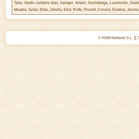
Tafur
,
Nadiv cordeiro dias
,
Saniger
,
Ilotaro
,
Duchitanga
,
Lachiondo
,
Dari
Maspla
,
Ayala
,
Elías
,
Zaloña
,
Eliot
,
Rolfe
,
Prunell
,
Corona
,
Evalina
,
Jarumi
||
© HGM Network S.L.