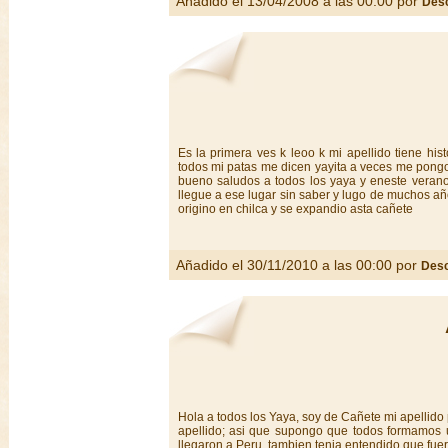
Añadido el 13/04/2008 a las 00:00 por
Des
Es la primera ves k leoo k mi apellido tiene hist
todos mi patas me dicen yayita a veces me pongo
bueno saludos a todos los yaya y eneste verano 
llegue a ese lugar sin saber y lugo de muchos añ
origino en chilca y se expandio asta cañete
Añadido el 30/11/2010 a las 00:00 por
Des
Hola a todos los Yaya, soy de Cañete mi apellido
apellido; asi que supongo que todos formamos u
llegaron a Peru, tambien tenia entendido que fue