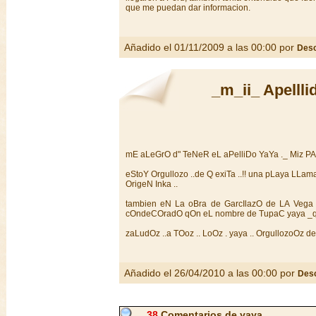
que me puedan dar informacion.
Añadido el 01/11/2009 a las 00:00 por
Des
_m_ii_ Apellli
mE aLeGrO d" TeNeR eL aPelliDo YaYa ._ Miz PAd
eStoY Orgullozo ..de Q exiTa ..!! una pLaya LLam
OrigeN Inka ..
tambien eN La oBra de GarcIlazO de LA Vega e
cOndeCOradO qOn eL nombre de TupaC yaya _q k
zaLudOz ..a TOoz .. LoOz . yaya .. OrgullozoOz d
Añadido el 26/04/2010 a las 00:00 por
Des
38
Comentarios de yaya