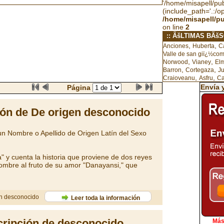
'/home/misapell/publ
(include_path='.:/o
/home/misapell/p
on line
2
:: ÃšLTIMAS BÃš
,
,
Anciones
Huberta
C
Valle de san giï¿½co
,
,
Norwood
Vianey
El
,
,
Barron
Cortegaza
J
,
,
Craioveanu
Asfru
Ca
Envía 
Página
ón de De origen desconocido
n Nombre o Apellido de Origen Latín del Sexo
a" y cuenta la historia que proviene de dos reyes
mbre al fruto de su amor "Danayansi," que
en desconocido
Leer toda la información
ripción de desconocido
Más 