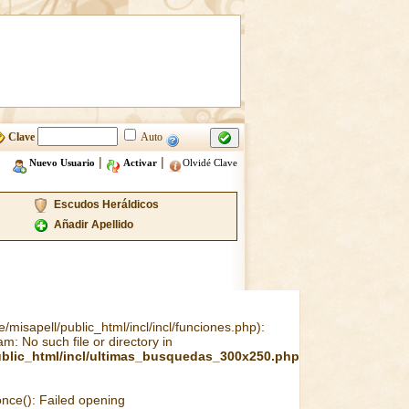
Clave
Auto
|
|
Nuevo Usuario
Activar
Olvidé Clave
Escudos Heráldicos
Añadir Apellido
misapell/public_html/incl/incl/funciones.php):
m: No such file or directory in
ublic_html/incl/ultimas_busquedas_300x250.php
once(): Failed opening