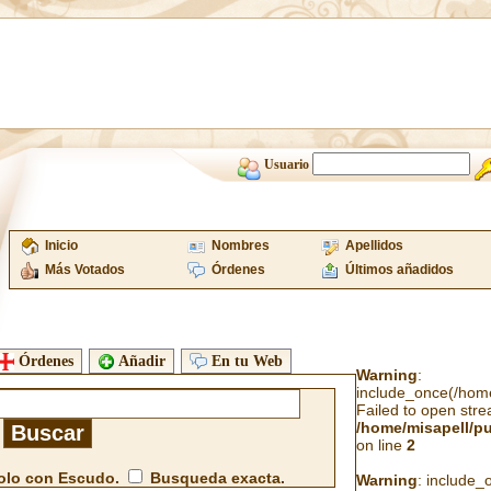
Usuario
Inicio
Nombres
Apellidos
Más Votados
Órdenes
Últimos añadidos
Órdenes
Añadir
En tu Web
Warning
:
include_once(/home/
Failed to open strea
/home/misapell/p
on line
2
lo con Escudo.
Busqueda exacta.
Warning
: include_