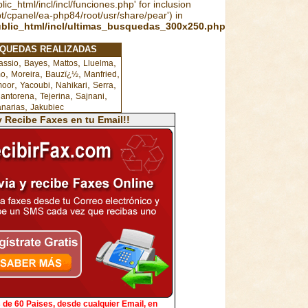
ic_html/incl/incl/funciones.php' for inclusion
pt/cpanel/ea-php84/root/usr/share/pear') in
ublic_html/incl/ultimas_busquedas_300x250.php
SQUEDAS REALIZADAS
,
,
,
,
assio
Bayes
Mattos
Lluelma
,
,
,
,
mo
Moreira
Bauzï¿½
Manfried
,
,
,
,
moor
Yacoubi
Nahikari
Serra
,
,
,
uantorena
Tejerina
Sajnani
,
narias
Jakubiec
y Recibe Faxes en tu Email!!
de 60 Paises, desde cualquier Email, en