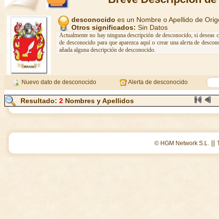
desconocido
es un Nombre o Apellido de Ori
Otros significados:
Sin Datos
Actualmente no hay ninguna descripción de desconocido, si deseas co
de desconocido para que aparezca aquí o crear una alerta de descon
añada alguna descripción de desconocido.
Nuevo dato de desconocido
Alerta de desconocido
Resultado:
2
Nombres y Apellidos
||
© HGM Network S.L.