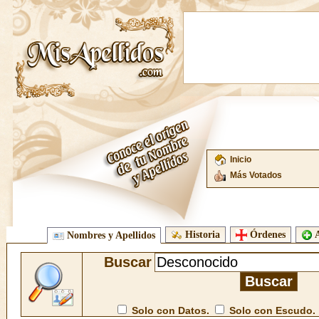
Inicio
Más Votados
Historia
Órdenes
A
Nombres y Apellidos
Buscar
Solo con Datos.
Solo con Escudo.