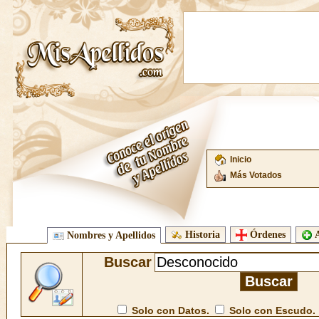
Inicio
Más Votados
Historia
Órdenes
A
Nombres y Apellidos
Buscar
Solo con Datos.
Solo con Escudo.