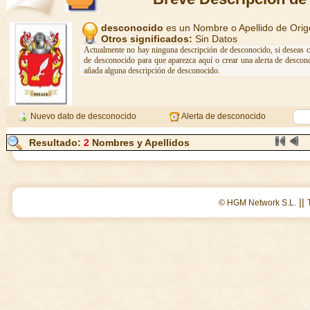
desconocido
es un Nombre o Apellido de Ori
Otros significados:
Sin Datos
Actualmente no hay ninguna descripción de desconocido, si deseas co
de desconocido para que aparezca aquí o crear una alerta de descon
añada alguna descripción de desconocido.
Nuevo dato de desconocido
Alerta de desconocido
Resultado:
2
Nombres y Apellidos
||
© HGM Network S.L.