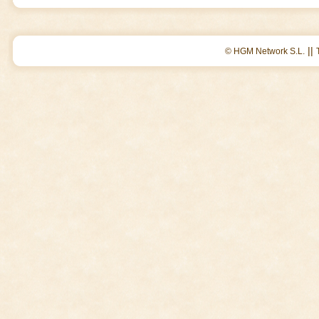
||
© HGM Network S.L.