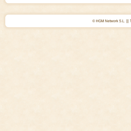
||
© HGM Network S.L.