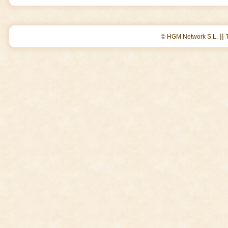
||
© HGM Network S.L.