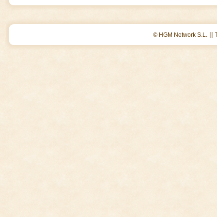
||
© HGM Network S.L.