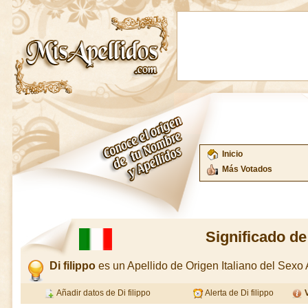
Inicio
Más Votados
Significado de 
Di filippo
es un Apellido de Origen Italiano del Sex
Añadir datos de Di filippo
Alerta de Di filippo
V