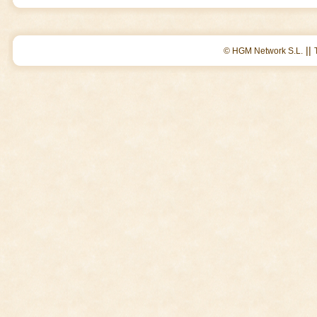
||
© HGM Network S.L.