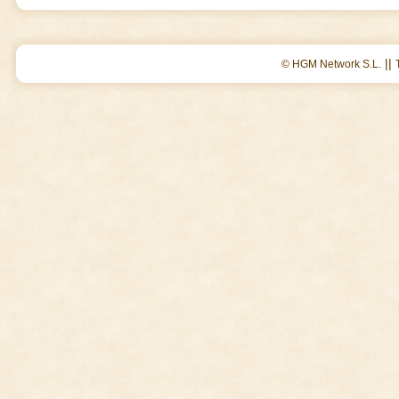
||
© HGM Network S.L.