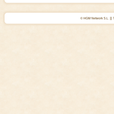
||
© HGM Network S.L.