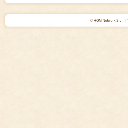
||
© HGM Network S.L.