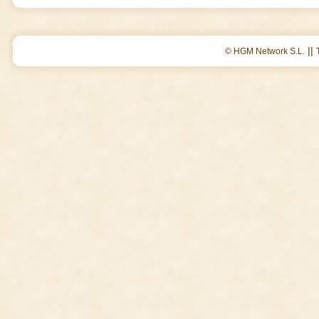
||
© HGM Network S.L.