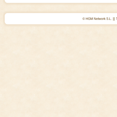
||
© HGM Network S.L.