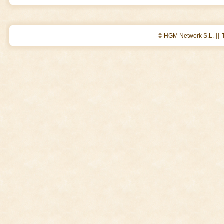
||
© HGM Network S.L.