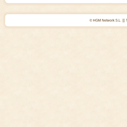
||
© HGM Network S.L.