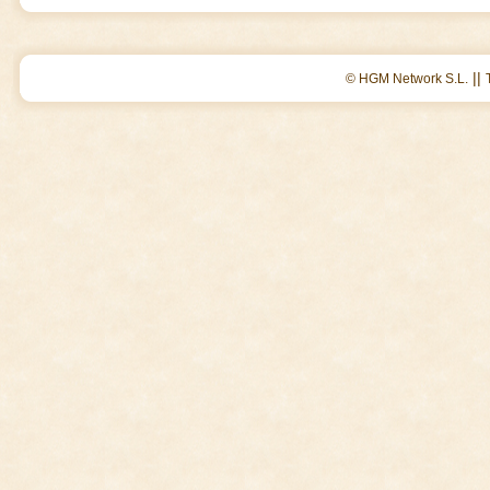
||
© HGM Network S.L.