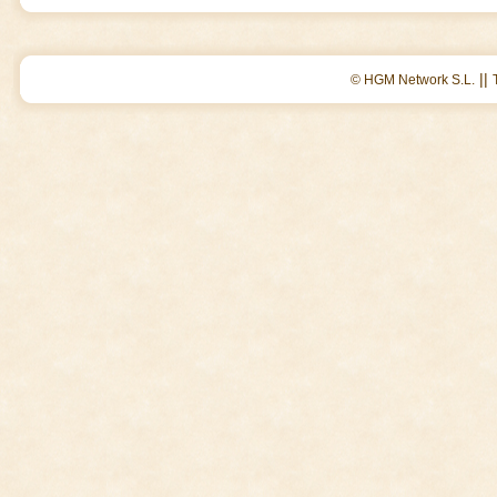
||
© HGM Network S.L.