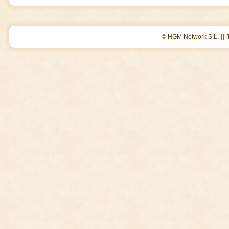
||
© HGM Network S.L.