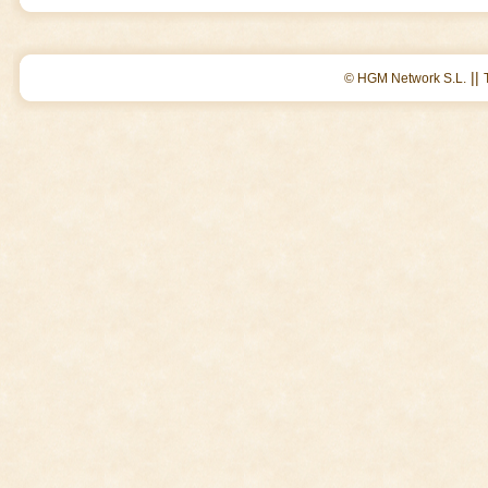
||
© HGM Network S.L.