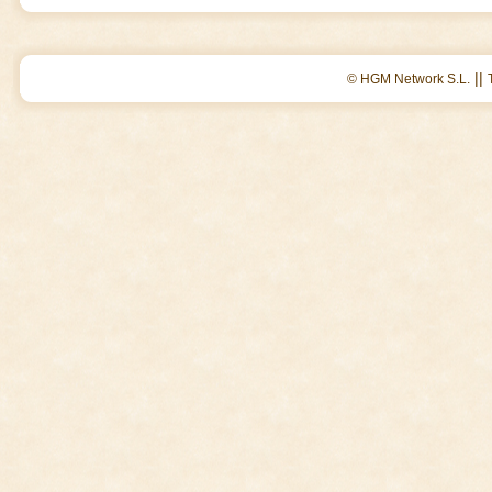
||
© HGM Network S.L.