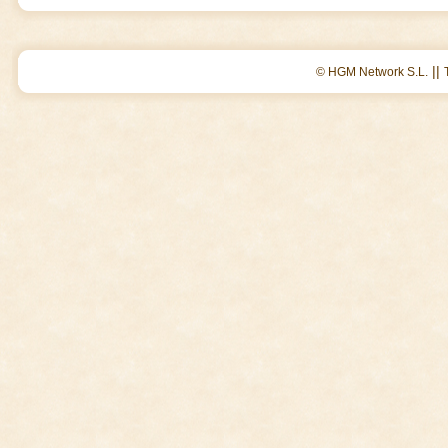
||
© HGM Network S.L.