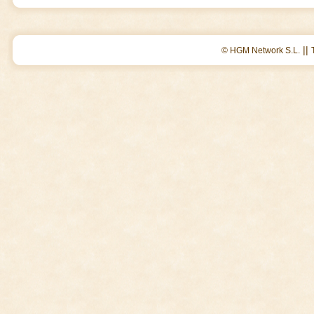
||
© HGM Network S.L.