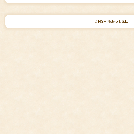
||
© HGM Network S.L.