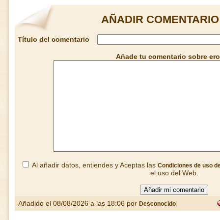
AÑADIR COMENTARIO
Título del comentario
Añade tu comentario sobre ero
Al añadir datos, entiendes y Aceptas las
Condiciones de uso d
el uso del Web.
Añadido el 08/08/2026 a las 18:06 por
Desconocido