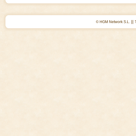
||
© HGM Network S.L.