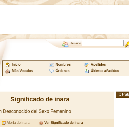
Usuario
Inicio
Nombres
Apellidos
Más Votados
Órdenes
Últimos añadidos
:: Pub
Significado de inara
n Desconocido del Sexo Femenino
Alerta de inara
Ver Significado de inara