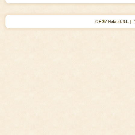
||
© HGM Network S.L.