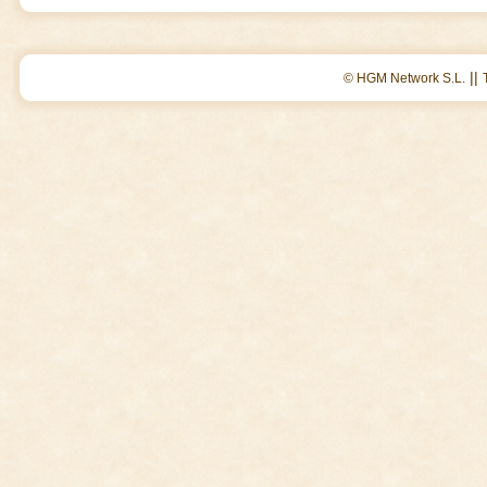
||
© HGM Network S.L.