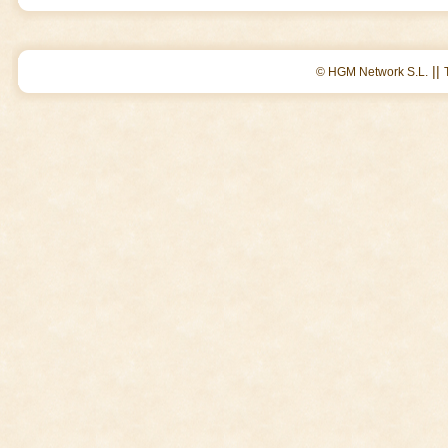
||
© HGM Network S.L.