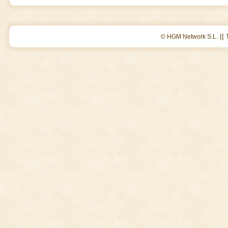
||
© HGM Network S.L.