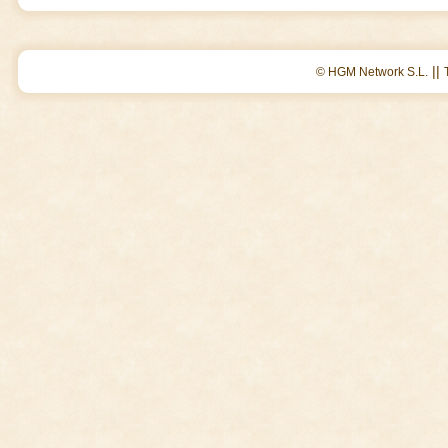
||
© HGM Network S.L.