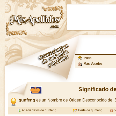
Inicio
Más Votados
Significado d
qunfeng
es un Nombre de Origen Desconocido del 
Añadir datos de qunfeng
Alerta de qunfeng
V