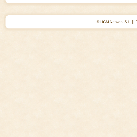
||
© HGM Network S.L.