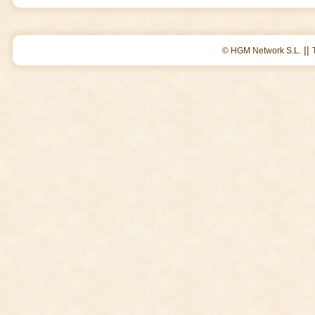
||
© HGM Network S.L.