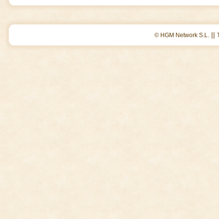
||
© HGM Network S.L.