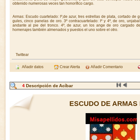
obtenido numerosas veces tan honorífico cargo.
Armas: Escudo cuartelado: lº,de azur, tres estrellas de plata, cortado de 
gules, cinco panelas de oro. 3º contracuartelado: lº y 4º, de oro, unjabal
andante al pie del tronco. 4º, de azur, un los ange de oro cargado de
homenajes también almenados y puestos el uno sobre el otro.
Twittear
Añadir datos
Crear Alerta
Añadir Comentario
4
Descripción de Acíbar
ESCUDO DE ARMAS 