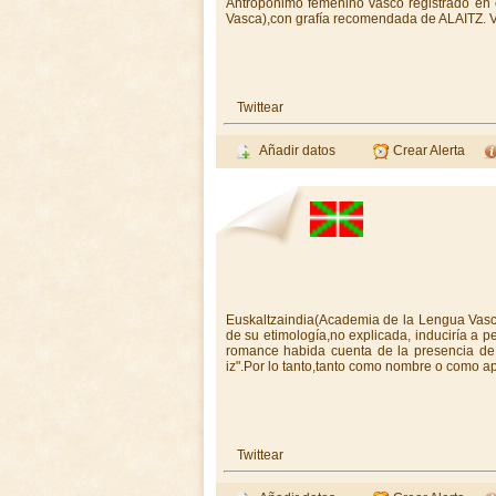
Antroponimo femenino vasco registrado en
Vasca),con grafía recomendada de ALAITZ. Ver
Twittear
Añadir datos
Crear Alerta
Euskaltzaindia(Academia de la Lengua Vasc
de su etimología,no explicada, induciría a 
romance habida cuenta de la presencia de la
iz".Por lo tanto,tanto como nombre o como ap
Twittear