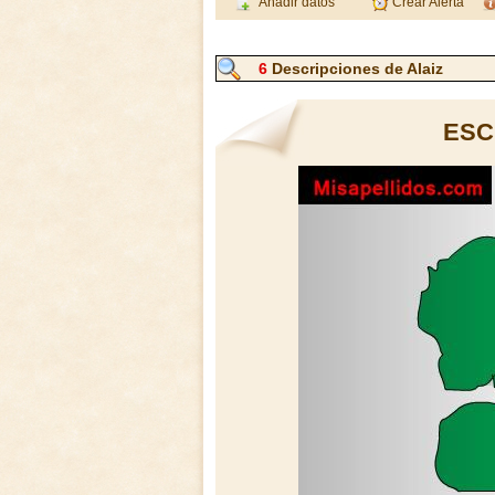
Añadir datos
Crear Alerta
6
Descripciones de Alaiz
ESC