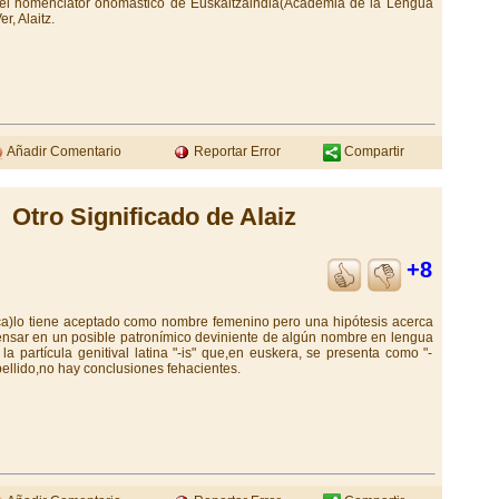
 el nomenclátor onomastico de Euskaltzaindia(Academia de la Lengua
, Alaitz.
Añadir Comentario
Reportar Error
Compartir
Otro Significado de Alaiz
+8
a)lo tiene aceptado como nombre femenino pero una hipótesis acerca
pensar en un posible patronímico deviniente de algún nombre en lengua
 partícula genitival latina "-is" que,en euskera, se presenta como "-
ellido,no hay conclusiones fehacientes.