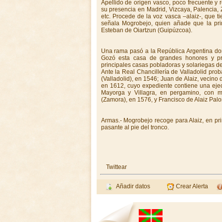
Apellido de origen vasco, poco frecuente y 
su presencia en Madrid, Vizcaya, Palencia,
etc. Procede de la voz vasca –alaiz-, que tie
señala Mogrobejo, quien añade que la prim
Esteban de Oiartzun (Guipúzcoa).
Una rama pasó a la República Argentina don
Gozó esta casa de grandes honores y pre
principales casas pobladoras y solariegas 
Ante la Real Chancillería de Valladolid prob
(Valladolid), en 1546; Juan de Alaiz, vecino 
en 1612, cuyo expediente contiene una ejec
Mayorga y Villagra, en pergamino, con m
(Zamora), en 1576, y Francisco de Alaiz Pal
Armas.- Mogrobejo recoge para Alaiz, en pri
pasante al pie del tronco.
Twittear
Añadir datos
Crear Alerta