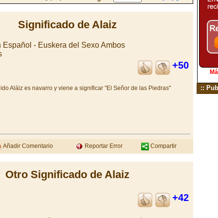
Significado de Alaiz
n Español - Euskera del Sexo Ambos
s
+50
Má
:: Pub
o Aláiz es navarro y viene a significar "El Señor de las Piedras"
Añadir Comentario
Reportar Error
Compartir
Otro Significado de Alaiz
+42