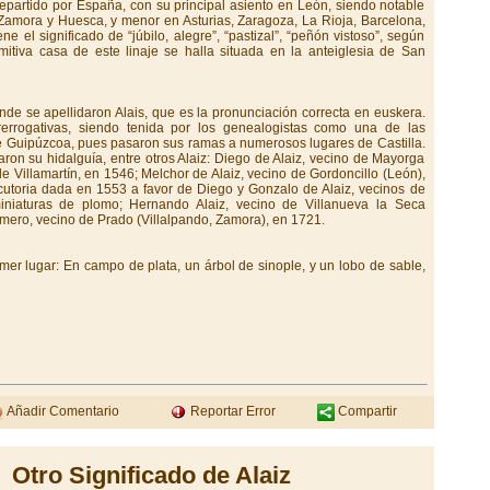
repartido por España, con su principal asiento en León, siendo notable
 Zamora y Huesca, y menor en Asturias, Zaragoza, La Rioja, Barcelona,
ne el significado de “júbilo, alegre”, “pastizal”, “peñón vistoso”, según
itiva casa de este linaje se halla situada en la anteiglesia de San
de se apellidaron Alais, que es la pronunciación correcta en euskera.
rrogativas, siendo tenida por los genealogistas como una de las
de Guipúzcoa, pues pasaron sus ramas a numerosos lugares de Castilla.
aron su hidalguía, entre otros Alaiz: Diego de Alaiz, vecino de Mayorga
de Villamartín, en 1546; Melchor de Alaiz, vecino de Gordoncillo (León),
utoria dada en 1553 a favor de Diego y Gonzalo de Alaiz, vecinos de
iniaturas de plomo; Hernando Alaiz, vecino de Villanueva la Seca
omero, vecino de Prado (Villalpando, Zamora), en 1721.
mer lugar: En campo de plata, un árbol de sinople, y un lobo de sable,
Añadir Comentario
Reportar Error
Compartir
Otro Significado de Alaiz