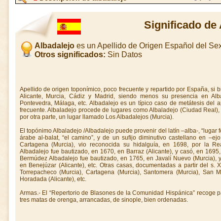
Significado de
Albadalejo
es un Apellido de Origen Español del S
Otros significados:
Sin Datos
Apellido de origen toponímico, poco frecuente y repartido por España, si b
Alicante, Murcia, Cádiz y Madrid, siendo menos su presencia en Alba
Pontevedra, Málaga, etc. Albadalejo es un típico caso de metátesis del a
frecuente. Albaladejo procede de lugares como Albaladejo (Ciudad Real),
por otra parte, un lugar llamado Los Albadalejos (Murcia).
El topónimo Albaladejo /Albadalejo puede provenir del latín –alba-, “lugar f
árabe al-balat, “el camino”, y de un sufijo diminutivo castellano en –ej
Cartagena (Murcia), vio reconocida su hidalguía, en 1698, por la Re
Albadalejo fue bautizado, en 1670, en Barraz (Alicante), y casó, en 1695
Bermúdez Albadalejo fue bautizado, en 1765, en Javalí Nuevo (Murcia), y
en Benejúzar (Alicante), etc. Otras casas, documentadas a partir del s. 
Torrepacheco (Murcia), Cartagena (Murcia), Santomera (Murcia), San Mi
Horadada (Alicante), etc.
Armas.- El “Repertorio de Blasones de la Comunidad Hispánica” recoge par
tres matas de orenga, arrancadas, de sinople, bien ordenadas.