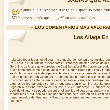
SABIAS QUE ALI
Sabias que
el Apellido Aliaga
en España lo tienen 580
5719 como segundo apellido y 69 en ambos apellidos.
LOS COMENTARIOS MAS VALORA
Los Aliaga En
hola saludos a todos los Aliaga. hace mucho tiempo tenia curiosidad po
Perú para lo cual trate de buscar datos históricos y tambien relatos de mis 
Gerónimo de Aliaga quien provino de Castilla hacia el Perú acompañando l
quien lo nombro como alcalde de la recien fundad ciudad de Lima y lue
se dió la captura de Atahualpa asentando sus raices en ese departamento
que se encuentra, en Cajamarca-Celendin, mucha gente con el mismo apel
los comentarios de Xauxa, en la sierra central del Perú, emprendieron un l
algunos de los parientes se fueron quedando en el camino asentandos
llegaron al destino trazado es por eso que en Huancayo - Chupaca se 
apellido Aliaga. y se puede encontrar el apellido Aliaga en abundancia
reporte mas al sur. debido a las parientes que se quedaron en el camino
departamentos de Huanuco y Pasco y justamente en los pueblos que 
Huancayo.