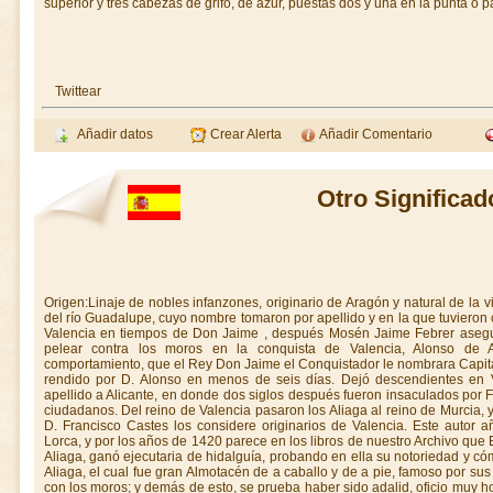
superior y tres cabezas de grifo, de azur, puestas dos y una en la punta o pa
Twittear
Añadir datos
Crear Alerta
Añadir Comentario
Otro Significad
Origen:Linaje de nobles infanzones, originario de Aragón y natural de la vil
del río Guadalupe, cuyo nombre tomaron por apellido y en la que tuvieron
Valencia en tiempos de Don Jaime , después Mosén Jaime Febrer asegu
pelear contra los moros en la conquista de Valencia, Alonso de A
comportamiento, que el Rey Don Jaime el Conquistador le nombrara Capitán
rendido por D. Alonso en menos de seis días. Dejó descendientes en Va
apellido a Alicante, en donde dos siglos después fueron insaculados por 
ciudadanos. Del reino de Valencia pasaron los Aliaga al reino de Murcia,
D. Francisco Castes los considere originarios de Valencia. Este autor 
Lorca, y por los años de 1420 parece en los libros de nuestro Archivo que
Aliaga, ganó ejecutaria de hidalguía, probando en ella su notoriedad y
Aliaga, el cual fue gran Almotacén de a caballo y de a pie, famoso por 
con los moros; y demás de esto, se prueba haber sido adalid, oficio muy 