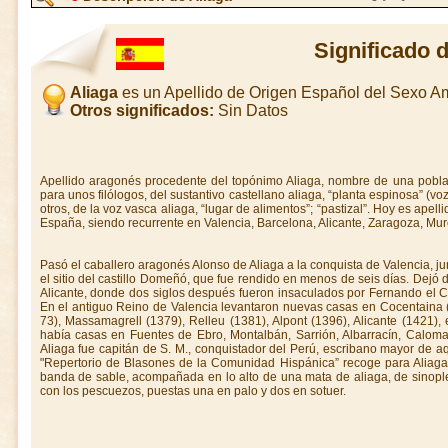
Significado 
Aliaga
es un Apellido de Origen Español del Sexo 
Otros significados:
Sin Datos
Apellido aragonés procedente del topónimo Aliaga, nombre de una poblac
para unos filólogos, del sustantivo castellano aliaga, “planta espinosa” (v
otros, de la voz vasca aliaga, “lugar de alimentos”; “pastizal”. Hoy es apell
España, siendo recurrente en Valencia, Barcelona, Alicante, Zaragoza, Mur
Pasó el caballero aragonés Alonso de Aliaga a la conquista de Valencia, ju
el sitio del castillo Domeñó, que fue rendido en menos de seis días. Dej
Alicante, donde dos siglos después fueron insaculados por Fernando el 
En el antiguo Reino de Valencia levantaron nuevas casas en Cocentaina (
73), Massamagrell (1379), Relleu (1381), Alpont (1396), Alicante (1421),
había casas en Fuentes de Ebro, Montalbán, Sarrión, Albarracín, Caloma
Aliaga fue capitán de S. M., conquistador del Perú, escribano mayor de aq
"Reper­torio de Blasones de la Comunidad Hispánica” recoge para Aliaga
banda de sable, acompañada en lo alto de una mata de aliaga, de sinople,
con los pescuezos, puestas una en palo y dos en sotuer.