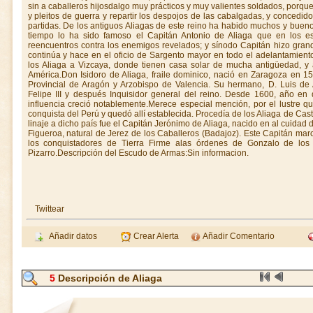
sin a caballeros hijosdalgo muy prácticos y muy valientes soldados, porque
y pleitos de guerra y repartir los despojos de las cabalgadas, y concedi
partidas. De los antiguos Aliagas de este reino ha habido muchos y bue
tiempo lo ha sido famoso el Capitán Antonio de Aliaga que en los 
reencuentros contra los enemigos revelados; y sínodo Capitán hizo grand
continúa y hace en el oficio de Sargento mayor en todo el adelantamien
los Aliaga a Vizcaya, donde tienen casa solar de mucha antigüedad, y a
América.Don Isidoro de Aliaga, fraile dominico, nació en Zaragoza en 
Provincial de Aragón y Arzobispo de Valencia. Su hermano, D. Luis de 
Felipe III y después Inquisidor general del reino. Desde 1600, año en
influencia creció notablemente.Merece especial mención, por el lustre q
conquista del Perú y quedó allí establecida. Procedía de los Aliaga de Casti
linaje a dicho país fue el Capitán Jerónimo de Aliaga, nacido en al cuida
Figueroa, natural de Jerez de los Caballeros (Badajoz). Este Capitán mar
los conquistadores de Tierra Firme alas órdenes de Gonzalo de los
Pizarro.Descripción del Escudo de Armas:Sin informacion.
Twittear
Añadir datos
Crear Alerta
Añadir Comentario
5
Descripción de Aliaga