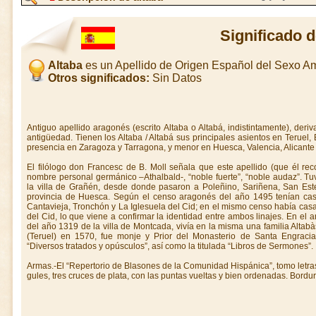
Significado d
Altaba
es un Apellido de Origen Español del Sexo 
Otros significados:
Sin Datos
Antiguo apellido aragonés (escrito Altaba o Altabá, indistintamente), deri
antigüedad. Tienen los Altaba / Altabá sus principales asientos en Teruel,
presencia en Zaragoza y Tarragona, y menor en Huesca, Valencia, Alicante y
El filólogo don Francesc de B. Moll señala que este apellido (que él re
nombre personal germánico –Athalbald-, “noble fuerte”, “noble audaz”. Tuv
la villa de Grañén, desde donde pasaron a Poleñino, Sariñena, San Esteb
provincia de Huesca. Según el censo aragonés del año 1495 tenían casas
Cantavieja, Tronchón y La Iglesuela del Cid; en el mismo censo había casa
del Cid, lo que viene a confirmar la identidad entre ambos linajes. En el 
del año 1319 de la villa de Montcada, vivía en la misma una familia Altab
(Teruel) en 1570, fue monje y Prior del Monasterio de Santa Engracia 
“Diversos tratados y opúsculos”, así como la titulada “Libros de Sermones”.
Armas.-El “Repertorio de Blasones de la Comunidad Hispánica”, tomo letr
gules, tres cruces de plata, con las puntas vueltas y bien ordenadas. Bordur